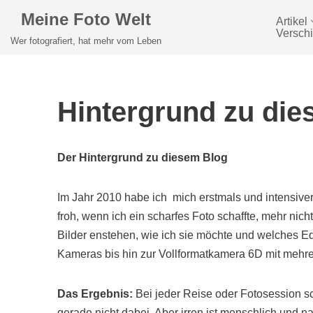
Meine Foto Welt
Artikel
Versch
Zum
Wer fotografiert, hat mehr vom Leben
Inhalt
springen
Hintergrund zu di
Der Hintergrund zu diesem Blog
Im Jahr 2010 habe ich mich erstmals und intensiver 
froh, wenn ich ein scharfes Foto schaffte, mehr ni
Bilder enstehen, wie ich sie möchte und welches E
Kameras bis hin zur Vollformatkamera 6D mit mehrer
Das Ergebnis:
Bei jeder Reise oder Fotosession sc
gerade nicht dabei. Aber irren ist menschlich und