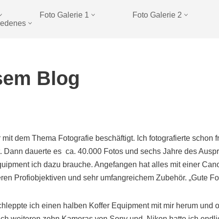
Foto Galerie 1
Foto Galerie 2
iedenes
esem Blog
mit dem Thema Fotografie beschäftigt. Ich fotografierte schon f
cht. Dann dauerte es ca. 40.000 Fotos und sechs Jahre des Auspr
quipment ich dazu brauche. Angefangen hat alles mit einer Ca
en Profiobjektiven und sehr umfangreichem Zubehör. „Gute Foto
hleppte ich einen halben Koffer Equipment mit mir herum und oft
 nach weiteren zehn Kameras von Sony und Nikon hatte ich endl