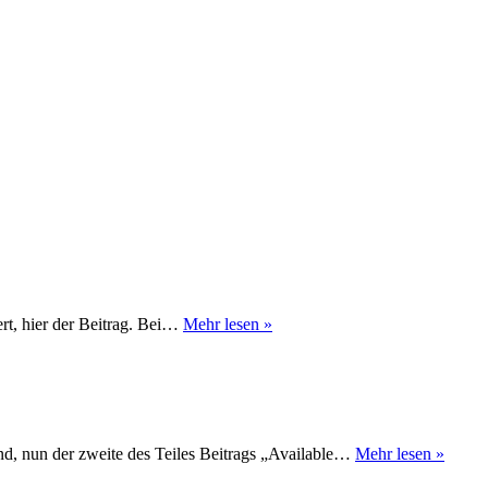
Schwarz
ert, hier der Beitrag. Bei…
Mehr lesen »
Weiß
Collage
Availa
nd, nun der zweite des Teiles Beitrags „Available…
Mehr lesen »
Light