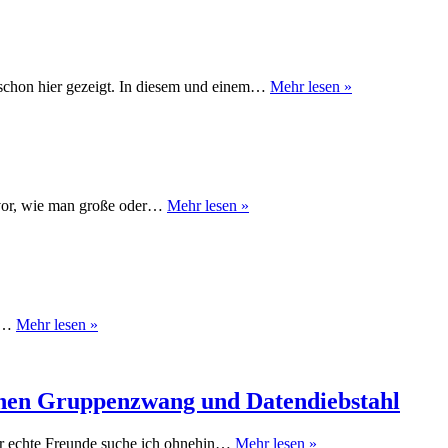
Produk
Teil
2
Available
h schon hier gezeigt. In diesem und einem…
Mehr lesen »
Light
Produktfotos
Teil
1
Anzeigen
t vor, wie man große oder…
Mehr lesen »
großer
Fotos
Schneesturm
ag…
Mehr lesen »
aus
dem
Nichts
chen Gruppenzwang und Datendiebstahl
Eine
er echte Freunde suche ich ohnehin…
Mehr lesen »