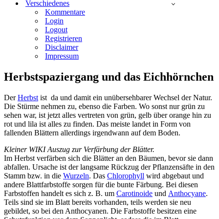
Verschiedenes
Kommentare
Login
Logout
Registrieren
Disclaimer
Impressum
Herbstspaziergang und das Eichhörnchen
Der
Herbst
ist da und damit ein unübersehbarer Wechsel der Natur.
Die Stürme nehmen zu, ebenso die Farben. Wo sonst nur grün zu
sehen war, ist jetzt alles vertreten von grün, gelb über orange hin zu
rot und lila ist alles zu finden. Das meiste landet in Form von
fallenden Blättern allerdings irgendwann auf dem Boden.
Kleiner WIKI Auszug zur Verfärbung der Blätter.
Im Herbst verfärben sich die Blätter an den Bäumen, bevor sie dann
abfallen. Ursache ist der langsame Rückzug der Pflanzensäfte in den
Stamm bzw. in die
Wurzeln
. Das
Chlorophyll
wird abgebaut und
andere Blattfarbstoffe sorgen für die bunte Färbung. Bei diesen
Farbstoffen handelt es sich z. B. um
Carotinoide
und
Anthocyane
.
Teils sind sie im Blatt bereits vorhanden, teils werden sie neu
gebildet, so bei den Anthocyanen. Die Farbstoffe besitzen eine