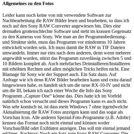
Allgemeines zu den Fotos
Leider kann noch keine von mir verwendete Software zur
Nachbearbeitung die RAW Bilder lesen und bearbeiten, so dass ich
noch auf den Sony RAW Converter angewiesen bin. Dies eine
dermaßen grottenschlechte Software und steht im krassen Gegensatz
zu den Kameras von Sony. Wie man an der Programmbedienung-
und Struktur sieht, muss das Programm vor mindestens 10 Jahren
entwickelt worden sein. Ich muss damit die RAW in TIF Dateien
umwandeln. Immer nur eins nach dem anderen, denn wenn mehrere
angewählt wurden, stürzt das Programm zuverlässig zwischen 5 und
10 Bildern komplett ab. Auch mehrfaches Deinstallieren/Installieren
mit erhöhten Rechten und allen möglichen Tricks helfen nicht. Eine
Blamage für Sony wie der Support auch. Ein Satz dazu. Auf
Anfrage wie ich denn RAW Bilder bearbeiten kann und extra darauf
hingewiesen habe, es handelt sich um die neue RX-10-IV und nicht
um die III, bekam ich nach einer Woche die Info das Sony
Programm „Capture One“ könne das. Dies hatte ich im Vorfeld
natürlich schon versucht und dieses Programm kann es auch nicht.
Was sehr komisch ist, ist dass mein Windows 7 ohne irgendwelche
Aktualisierung die RAW Fotos anzeigen kann und das sogar als
Vorschau Icon. Alle anderen Spezial-Foto-Programme (z.B. Adobe)
kennen das Format noch nicht einmal und können weder
Vorschau/Bild oder Exifdaten anzeigen. Das soll mir einmal jemand
erklären. Nachtrag: Noch ein Satz zum Sony RAW Converter. Die