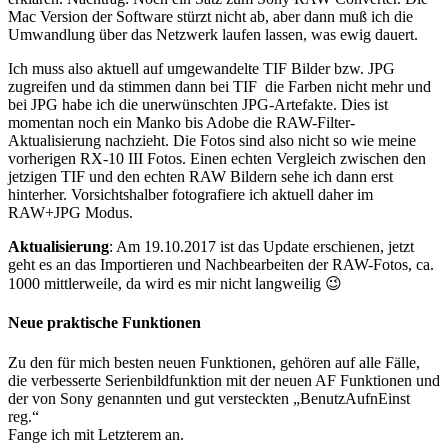
Mac Version der Software stürzt nicht ab, aber dann muß ich die
Umwandlung über das Netzwerk laufen lassen, was ewig dauert.
Ich muss also aktuell auf umgewandelte TIF Bilder bzw. JPG
zugreifen und da stimmen dann bei TIF die Farben nicht mehr und
bei JPG habe ich die unerwünschten JPG-Artefakte. Dies ist
momentan noch ein Manko bis Adobe die RAW-Filter-
Aktualisierung nachzieht. Die Fotos sind also nicht so wie meine
vorherigen RX-10 III Fotos. Einen echten Vergleich zwischen den
jetzigen TIF und den echten RAW Bildern sehe ich dann erst
hinterher. Vorsichtshalber fotografiere ich aktuell daher im
RAW+JPG Modus.
Aktualisierung
: Am 19.10.2017 ist das Update erschienen, jetzt
geht es an das Importieren und Nachbearbeiten der RAW-Fotos, ca.
1000 mittlerweile, da wird es mir nicht langweilig 😉
Neue praktische Funktionen
Zu den für mich besten neuen Funktionen, gehören auf alle Fälle,
die verbesserte Serienbildfunktion mit der neuen AF Funktionen und
der von Sony genannten und gut versteckten „BenutzAufnEinst
reg.“
Fange ich mit Letzterem an.