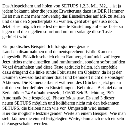
Das Abspeichern und holen von SETUPS 1,2,3, M1, M2,… ist ja
jedem bekannt, aber die jetzige Erweiterung dazu ist DER Hammer.
Es ist nun nicht mehr notwendig das Einstellrades auf MR zu stellen
und dann den Speicherplatz zu wählen, geht aber genauso noch.
Jetzt ist es möglich eine fest definierte Einstellung auf eine Taste zu
legen und diese gelten sofort und nur nur solange diese Taste
gedrückt wird.
Ein praktisches Beispiel: Ich fotografiere gerade
Landschaftsaufnahmen und dementsprechend ist die Kamera
eingestellt. Plötzlich sehe ich einen Raubvogel auf mich zufliegen.
Jetzt nichts mehr einstellen und rumfummeln, sondern sofort auf den
Vogel draufhalten und diese Taste gedrückt halten, ich empfehle
dazu dringend die linke runde Fokustaste am Objektiv, da liegt der
Daumen sowieso fast immer drauf und behindert nicht die sonstigen
Aktionen. Die Kamera arbeitet während des Drückens jetzt genau
mit den vorher definierten Einstellungen. Bei mir als Beispiel dann
Serienbilder 24 Aufnahmen/sek., 1/1600 Sek Belichtung, ISO
Automatik (wie festgelegt), Phasenfokus usw. Es sind 3 dieser
neuen SETUPS möglich und kollidieren nicht mit den bekannten
SETUPS, die bleiben nach wie vor. Umgestellt wird instant.
Hier die mögliche festzulegenden Werte an einem Beispiel. Wie man
sieht können die einmal festgelegten Werte, dann auch noch einzeln
ein/ausgeschaltet werden.