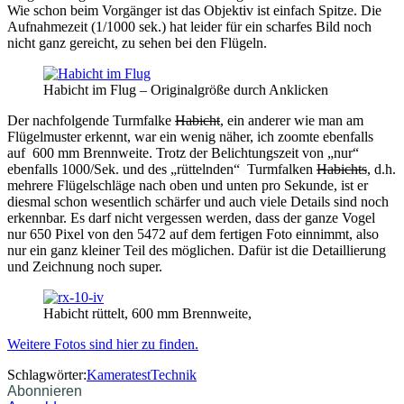
Wie schon beim Vorgänger ist das Objektiv ist einfach Spitze. Die
Aufnahmezeit (1/1000 sek.) hat leider für ein scharfes Bild noch
nicht ganz gereicht, zu sehen bei den Flügeln.
Habicht im Flug – Originalgröße durch Anklicken
Der nachfolgende Turmfalke
Habicht
, ein anderer wie man am
Flügelmuster erkennt, war ein wenig näher, ich zoomte ebenfalls
auf 600 mm Brennweite. Trotz der Belichtungszeit von „nur“
ebenfalls 1000/Sek. und des „rüttelnden“ Turmfalken
Habichts
, d.h.
mehrere Flügelschläge nach oben und unten pro Sekunde, ist er
diesmal schon wesentlich schärfer und auch viele Details sind noch
erkennbar. Es darf nicht vergessen werden, dass der ganze Vogel
nur 650 Pixel von den 5472 auf dem fertigen Foto einnimmt, also
nur ein ganz kleiner Teil des möglichen. Dafür ist die Detaillierung
und Zeichnung noch super.
Habicht rüttelt, 600 mm Brennweite,
Weitere Fotos sind hier zu finden.
Schlagwörter:
Kameratest
Technik
Abonnieren