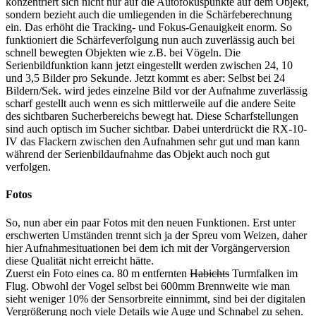
konzentriert sich nicht nur auf die Autofokuspunkte auf dem Objekt,
sondern bezieht auch die umliegenden in die Schärfeberechnung
ein. Das erhöht die Tracking- und Fokus-Genauigkeit enorm. So
funktioniert die Schärfeverfolgung nun auch zuverlässig auch bei
schnell bewegten Objekten wie z.B. bei Vögeln. Die
Serienbildfunktion kann jetzt eingestellt werden zwischen 24, 10
und 3,5 Bilder pro Sekunde. Jetzt kommt es aber: Selbst bei 24
Bildern/Sek. wird jedes einzelne Bild vor der Aufnahme zuverlässig
scharf gestellt auch wenn es sich mittlerweile auf die andere Seite
des sichtbaren Sucherbereichs bewegt hat. Diese Scharfstellungen
sind auch optisch im Sucher sichtbar. Dabei unterdrückt die RX-10-
IV das Flackern zwischen den Aufnahmen sehr gut und man kann
während der Serienbildaufnahme das Objekt auch noch gut
verfolgen.
Fotos
So, nun aber ein paar Fotos mit den neuen Funktionen. Erst unter
erschwerten Umständen trennt sich ja der Spreu vom Weizen, daher
hier Aufnahmesituationen bei dem ich mit der Vorgängerversion
diese Qualität nicht erreicht hätte.
Zuerst ein Foto eines ca. 80 m entfernten
Habichts
Turmfalken im
Flug. Obwohl der Vogel selbst bei 600mm Brennweite wie man
sieht weniger 10% der Sensorbreite einnimmt, sind bei der digitalen
Vergrößerung noch viele Details wie Auge und Schnabel zu sehen.