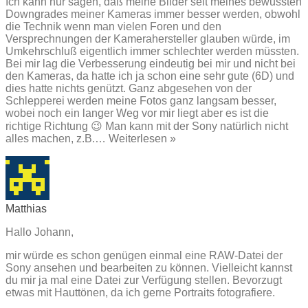
Ich kann nur sagen, daß meine Bilder seit meines bewussten
Downgrades meiner Kameras immer besser werden, obwohl
die Technik wenn man vielen Foren und den
Versprechnungen der Kamerahersteller glauben würde, im
Umkehrschluß eigentlich immer schlechter werden müssten.
Bei mir lag die Verbesserung eindeutig bei mir und nicht bei
den Kameras, da hatte ich ja schon eine sehr gute (6D) und
dies hatte nichts genützt. Ganz abgesehen von der
Schlepperei werden meine Fotos ganz langsam besser,
wobei noch ein langer Weg vor mir liegt aber es ist die
richtige Richtung 😉 Man kann mit der Sony natürlich nicht
alles machen, z.B.
…
Weiterlesen »
Matthias
Hallo Johann,
mir würde es schon genügen einmal eine RAW-Datei der
Sony ansehen und bearbeiten zu können. Vielleicht kannst
du mir ja mal eine Datei zur Verfügung stellen. Bevorzugt
etwas mit Hauttönen, da ich gerne Portraits fotografiere.