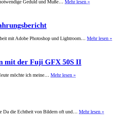
Faszination
 Die notwendige Geduld und Muße…
Mehr lesen »
Wasser
Tropfen
ahrungsbericht
Abschied
 Arbeit mit Adobe Photoshop und Lightroom…
Mehr lesen »
von
Adobe:
Ein
persönlicher
n mit der Fuji GFX 50S II
Erfahrungsbe
Meine
I Heute möchte ich meine…
Mehr lesen »
Reise
ins
Mittelformat:
Erfahrungen
mit
der
Digitale
afie Da die Echtheit von Bildern oft und…
Mehr lesen »
Fuji
Fotografie
GFX
und
50S
KI
II