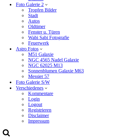
Foto Galerie 2
Tropfen Bilder
Stadt
Autos
Oldtimer
Fenster u. Türen
Wabi Sabi Fotografie
Feuerwerk
Astro Fotos
M51 Galaxie
NGC 4565 Nadel Galaxie
NGC 62025 M13
Sonnenblumen Galaxie M63
Messier 57
Foto Galerie S/W
Verschiedenes
Kommentare
Login
Logout
Registrieren
Disclaimer
Impressum