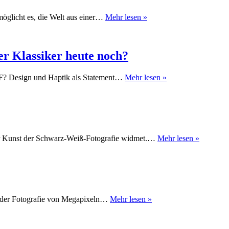
Die
möglicht es, die Welt aus einer…
Mehr lesen »
kleine
Stadt
er Klassiker heute noch?
Olympus
n-F? Design und Haptik als Statement…
Mehr lesen »
Pen-
F
im
Test
2025:
Lohnt
Schwarz
er Kunst der Schwarz-Weiß-Fotografie widmet.…
Mehr lesen »
sich
weiß
der
Fotografi
Klassiker
heute
noch?
Vergessene
t der Fotografie von Megapixeln…
Mehr lesen »
Schätze