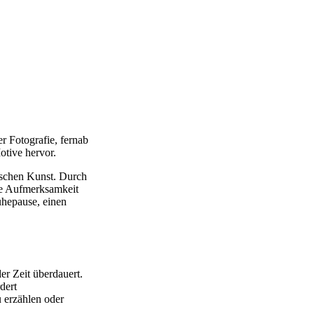
r Fotografie, fernab
otive hervor.
ischen Kunst. Durch
die Aufmerksamkeit
uhepause, einen
der Zeit überdauert.
dert
u erzählen oder